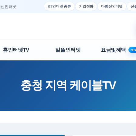
다회선인터넷
KT인터넷 종류
기업전화
다회선인터넷
선
홈인터넷TV
알뜰인터넷
요금및혜택
NE
충청 지역 케이블TV