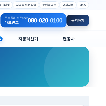
불인터넷
지역별 유선방송
보편적역무
고객지원
Q&A
무료통화 빠른상담
080-020-
0100
문의하기
대표번호
자동계산기
랜공사
W