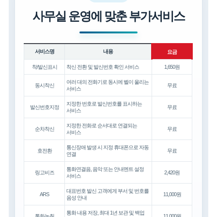
사무실 운영에 맞춘 부가서비스
서비스명
내용
요금
착/발신표시
착신 전환 및 발신번호 확인 서비스
1,650원
여러 대의 전화기로 동시에 벨이 울리는
동시착신
무료
서비스
지정한 번호로 발신번호를 표시하는
발신번호지정
무료
서비스
지정한 전화로 순서대로 연결되는
순차착신
무료
서비스
통신장애 발생 시 지정 휴대폰으로 자동
호전환
무료
연결
통화연결음, 음악 또는 안내멘트 설정
링고비즈
2,420원
서비스
대표번호 발신 고객에게 부서 및 번호를
ARS
11,000원
음성 안내
통화 내용 저장, 최대 1년 보관 및 백업
통화녹취
11,000원