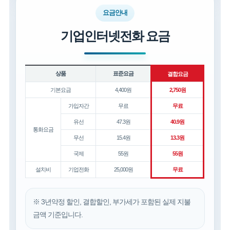
요금안내
기업인터넷전화 요금
상품
표준요금
결합요금
기본요금
4,400원
2,750원
가입자간
무료
무료
유선
47.3원
40.9원
통화요금
무선
15.4원
13.3원
국제
55원
55원
설치비
기업전화
25,000원
무료
※ 3년약정 할인, 결합할인, 부가세가 포함된 실제 지불
금액 기준입니다.