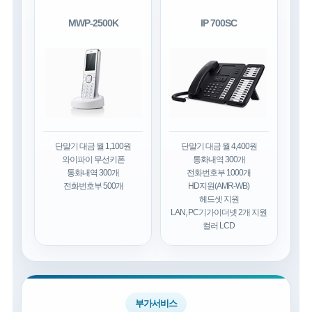
MWP-2500K
IP 700SC
단말기 대금 월 1,100원
단말기 대금 월 4,400원
와이파이 무선키폰
통화내역 300개
통화내역 300개
전화번호부 1000개
전화번호부 500개
HD지원(AMR-WB)
헤드셋 지원
LAN, PC기가이더넷 2개 지원
컬러 LCD
부가서비스