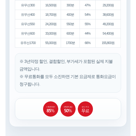
유무선300
16,500원
300분
47%
29,200원
유무선400
18,700원
400분
54%
38,600원
유무선550
24,200원
550분
55%
49,200원
유무선600
33,000원
600분
44%
54,400원
유무선1700
55,000원
1700분
66%
155,800원
※ 3년약정 할인, 결합할인, 부가세가 포함된 실제 지불
금액입니다.
※ 무료통화를 모두 소진하면 기본 요금제로 통화요금이
청구됩니다.