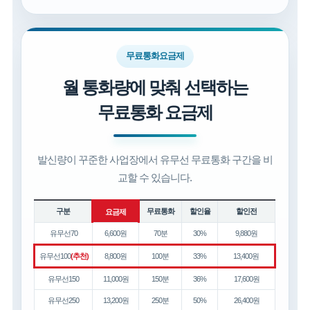
무료통화요금제
월 통화량에 맞춰 선택하는
무료통화 요금제
발신량이 꾸준한 사업장에서 유무선 무료통화 구간을 비
교할 수 있습니다.
구분
무료통화
할인율
할인전
요금제
유무선70
6,600원
70분
30%
9,880원
유무선100
(추천)
8,800원
100분
33%
13,400원
유무선150
11,000원
150분
36%
17,600원
유무선250
13,200원
250분
50%
26,400원